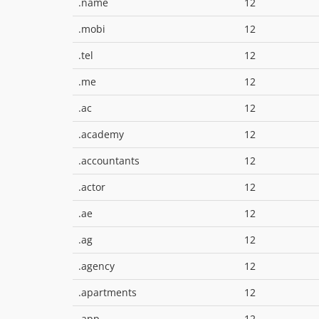
.name
12
.mobi
12
.tel
12
.me
12
.ac
12
.academy
12
.accountants
12
.actor
12
.ae
12
.ag
12
.agency
12
.apartments
12
.app
12