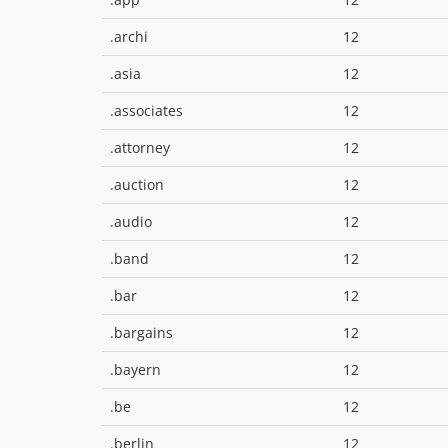
.archi
12
.asia
12
.associates
12
.attorney
12
.auction
12
.audio
12
.band
12
.bar
12
.bargains
12
.bayern
12
.be
12
.berlin
12