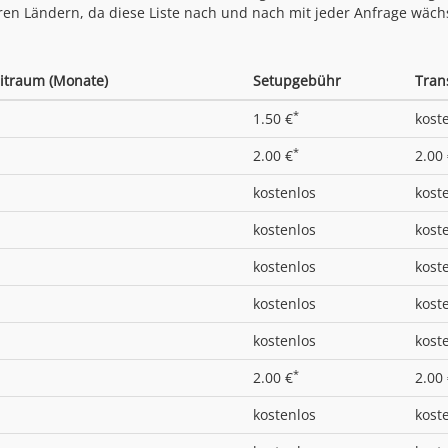
ren Ländern, da diese Liste nach und nach mit jeder Anfrage wäch
itraum (Monate)
Setupgebühr
Tran
*
1.50 €
kost
*
2.00 €
2.00
kostenlos
kost
kostenlos
kost
kostenlos
kost
kostenlos
kost
kostenlos
kost
*
2.00 €
2.00
kostenlos
kost