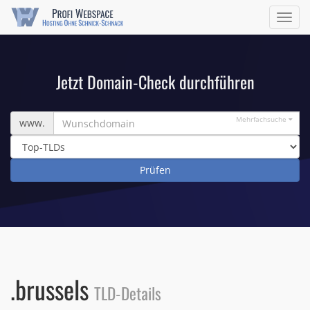
Navig
ein/a
Jetzt Domain-Check durchführen
Wunschdomain
Mehrfachsuche
www.
.brussels
TLD-Details