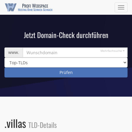
Navig
ein/a
Jetzt Domain-Check durchführen
Wunschdomain
Mehrfachsuche
www.
.villas
TLD-Details