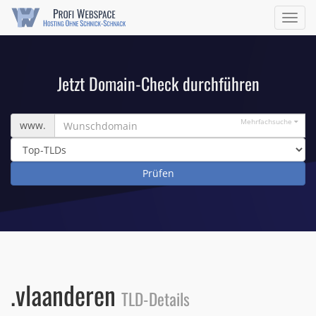
Navig
ein/a
Jetzt Domain-Check durchführen
Wunschdomain
Mehrfachsuche
www.
.vlaanderen
TLD-Details