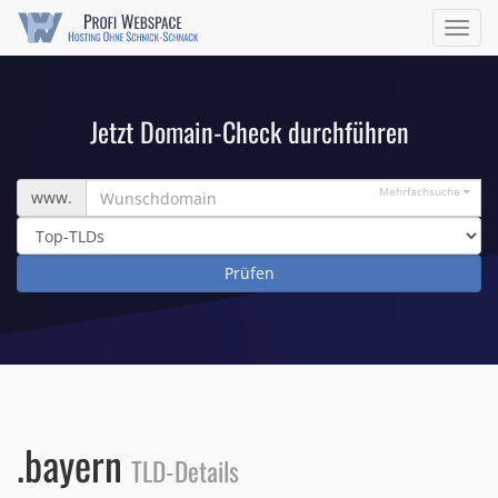
Navig
ein/a
Jetzt Domain-Check durchführen
Wunschdomain
Mehrfachsuche
www.
.bayern
TLD-Details