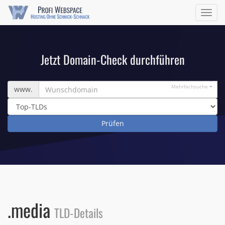
Navig
ein/a
Jetzt Domain-Check durchführen
Wunschdomain
Mehrfachsuche
www.
.media
TLD-Details