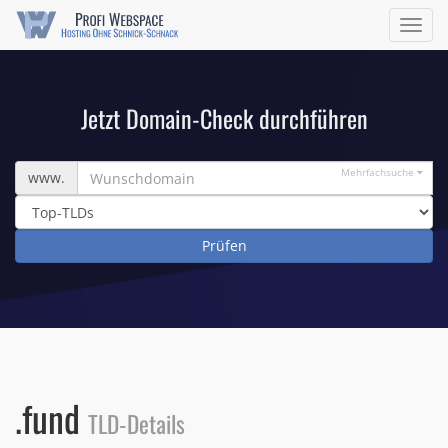
Navig
ein/a
Jetzt Domain-Check durchführen
Wunschdomain
Mehrfachsuche
www.
.fund
TLD-Details