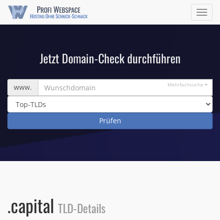
Navig
ein/a
Jetzt Domain-Check durchführen
Wunschdomain
Mehrfachsuche
www.
.capital
TLD-Details