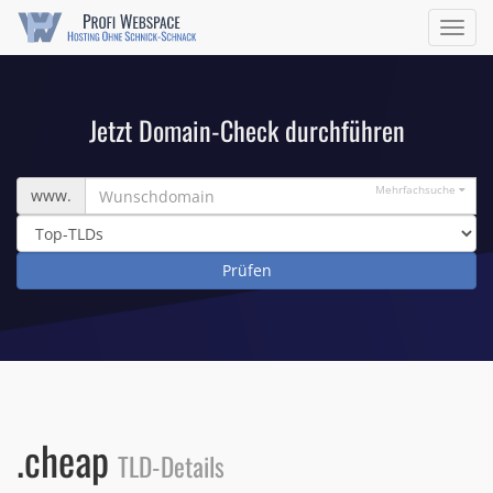
Navig
ein/a
Jetzt Domain-Check durchführen
Wunschdomain
Mehrfachsuche
www.
.cheap
TLD-Details