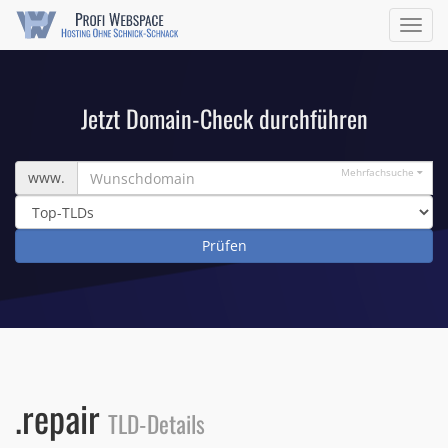
Navig
ein/a
Jetzt Domain-Check durchführen
Wunschdomain
Mehrfachsuche
www.
.repair
TLD-Details