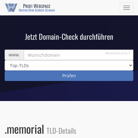
Navig
ein/a
Jetzt Domain-Check durchführen
Wunschdomain
Mehrfachsuche
www.
.memorial
TLD-Details