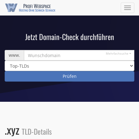
Navig
ein/a
Jetzt Domain-Check durchführen
Wunschdomain
Mehrfachsuche
www.
.xyz
TLD-Details