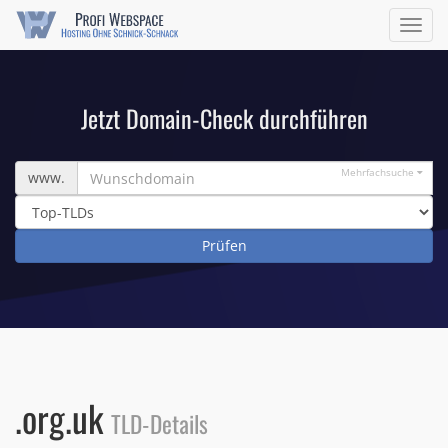
Navig
ein/a
Jetzt Domain-Check durchführen
Wunschdomain
Mehrfachsuche
www.
.org.uk
TLD-Details