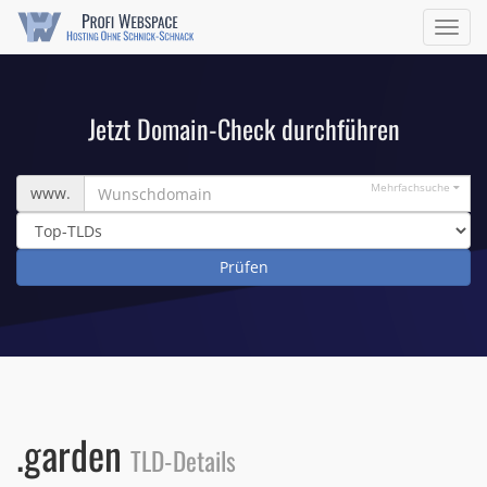
Navig
ein/a
Jetzt Domain-Check durchführen
Wunschdomain
Mehrfachsuche
www.
.garden
TLD-Details