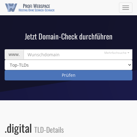
Navig
ein/a
Jetzt Domain-Check durchführen
Wunschdomain
Mehrfachsuche
www.
.digital
TLD-Details