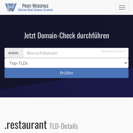
Navig
ein/a
Jetzt Domain-Check durchführen
Wunschdomain
Mehrfachsuche
www.
.restaurant
TLD-Details