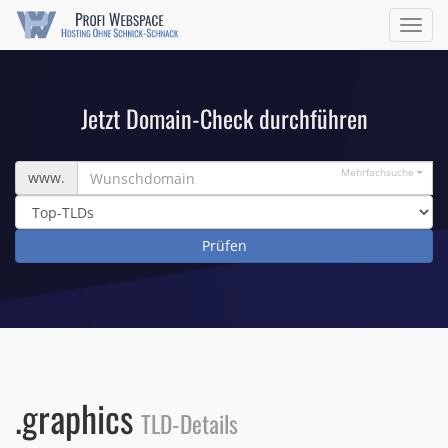
Navig
ein/a
Jetzt Domain-Check durchführen
Wunschdomain
Mehrfachsuche
www.
.graphics
TLD-Details