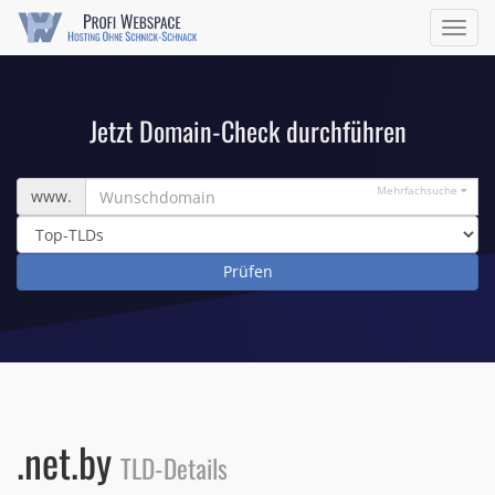
Navig
ein/a
Jetzt Domain-Check durchführen
Wunschdomain
Mehrfachsuche
www.
.net.by
TLD-Details