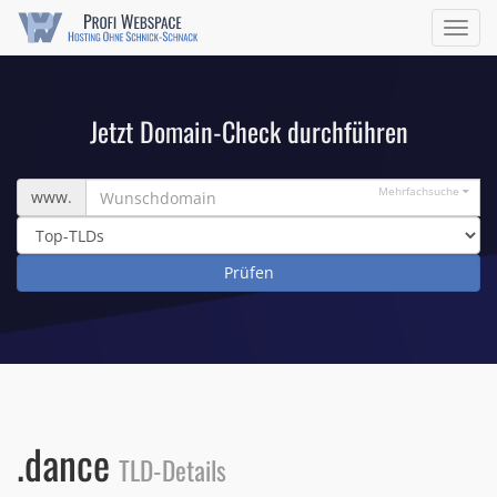
Navig
ein/a
Jetzt Domain-Check durchführen
Wunschdomain
Mehrfachsuche
www.
.dance
TLD-Details