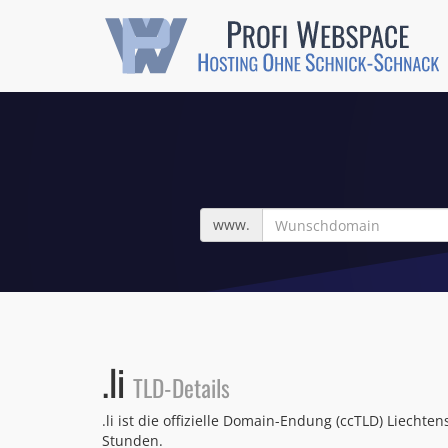
Wunschdomain
www.
.li
TLD-Details
.li ist die offizielle Domain-Endung (ccTLD) Liecht
Stunden.