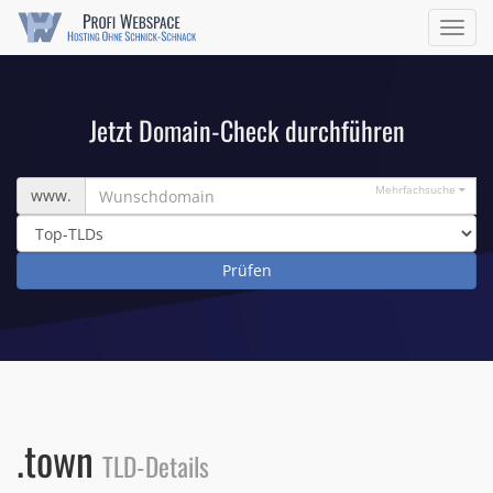
Navig
ein/a
Jetzt Domain-Check durchführen
Wunschdomain
Mehrfachsuche
www.
.town
TLD-Details