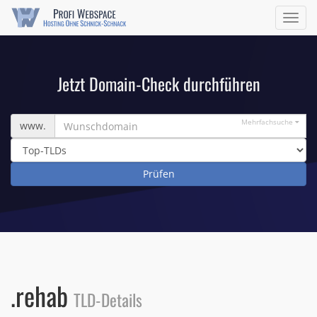
Navig
ein/a
Jetzt Domain-Check durchführen
Wunschdomain
Mehrfachsuche
www.
.rehab
TLD-Details