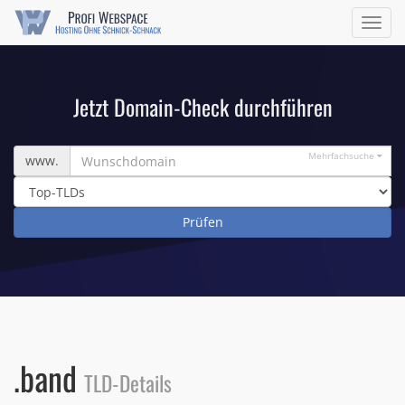
Navig
ein/a
Jetzt Domain-Check durchführen
Wunschdomain
Mehrfachsuche
www.
.band
TLD-Details