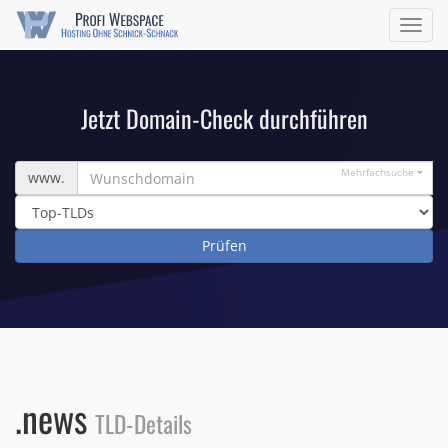
Navig
ein/a
Jetzt Domain-Check durchführen
Wunschdomain
Mehrfachsuche
www.
.news
TLD-Details