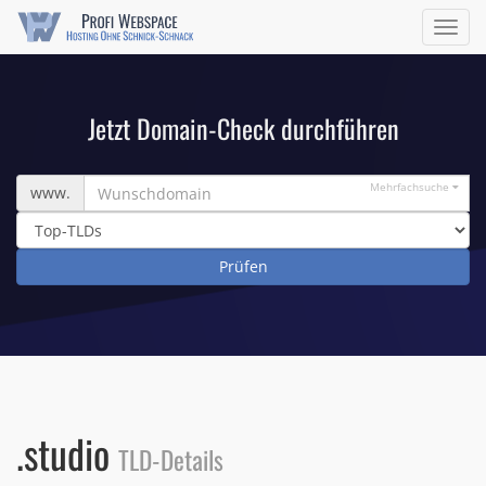
Navig
ein/a
Jetzt Domain-Check durchführen
Wunschdomain
Mehrfachsuche
www.
.studio
TLD-Details