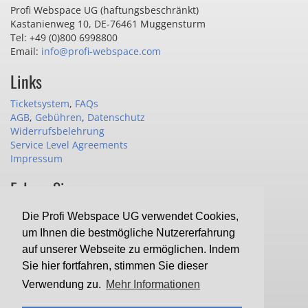
Profi Webspace UG (haftungsbeschränkt)
Kastanienweg 10
,
DE-76461 Muggensturm
Tel: +49 (0)800 6998800
Email:
info@profi-webspace.com
Links
Ticketsystem
,
FAQs
AGB
,
Gebühren
,
Datenschutz
Widerrufsbelehrung
Service Level Agreements
Impressum
Folgen Sie uns
Die Profi Webspace UG verwendet Cookies,
um Ihnen die bestmögliche Nutzererfahrung
der Profi Webspace UG, Ihrem Partner
auf unserer Webseite zu ermöglichen. Indem
für günstiges und professionelles Webhosting
Sie hier fortfahren, stimmen Sie dieser
Verwendung zu.
Mehr Informationen
© 2014-2026 Profi Webspace UG (haftungsbeschränkt)