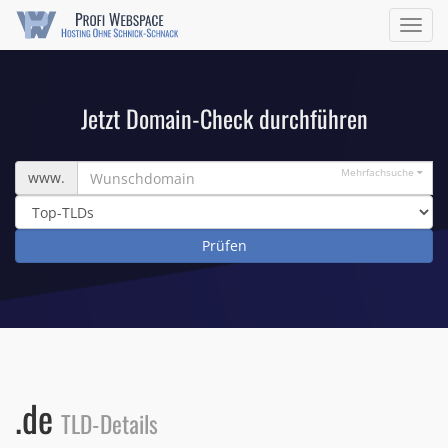
Navig
ein/a
Jetzt Domain-Check durchführen
Wunschdomain
Mehrfachsuche
www.
.de
TLD-Details