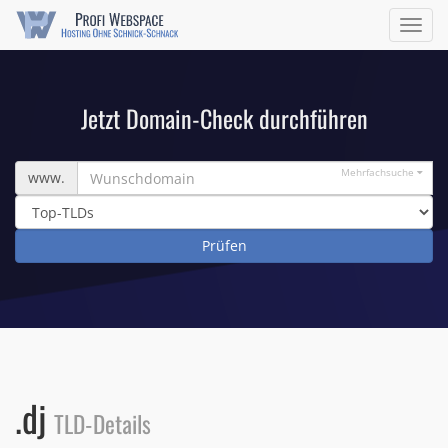
Navig
ein/a
Jetzt Domain-Check durchführen
Wunschdomain
Mehrfachsuche
www.
.dj
TLD-Details