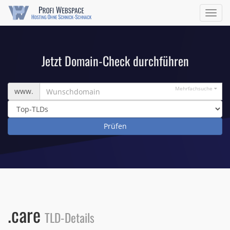
Navig
ein/a
Jetzt Domain-Check durchführen
Wunschdomain
Mehrfachsuche
www.
.care
TLD-Details