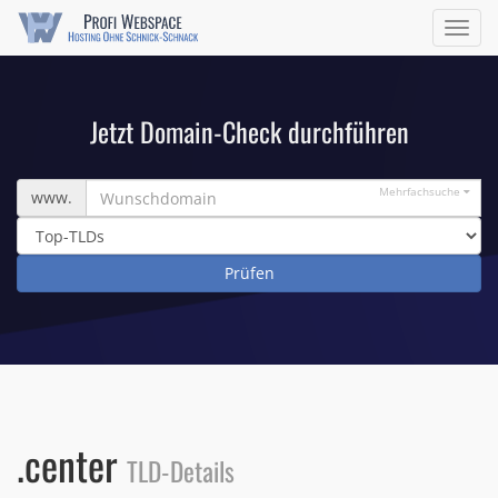
Navig
ein/a
Jetzt Domain-Check durchführen
Wunschdomain
Mehrfachsuche
www.
.center
TLD-Details