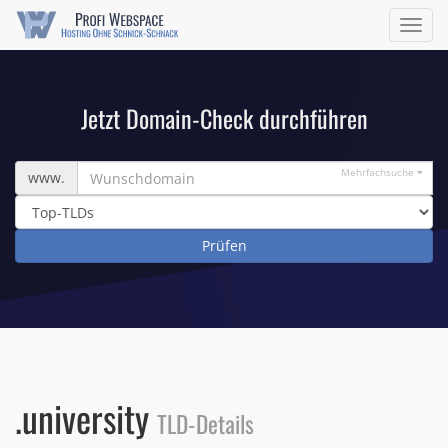
Navig
ein/a
Jetzt Domain-Check durchführen
Wunschdomain
Mehrfachsuche
www.
.university
TLD-Details