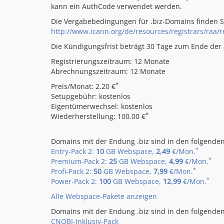
kann ein AuthCode verwendet werden.
Die Vergabebedingungen für .biz-Domains finden Si
http://www.icann.org/de/resources/registrars/raa/re
Die Kündigungsfrist beträgt 30 Tage zum Ende der a
Registrierungszeitraum: 12 Monate
Abrechnungszeitraum: 12 Monate
*
Preis/Monat: 2.20 €
Setupgebühr: kostenlos
Eigentümerwechsel: kostenlos
*
Wiederherstellung: 100.00 €
Domains mit der Endung .biz sind in den folgenden
*
Entry-Pack 2:
10
GB Webspace,
2,49
€/Mon.
*
Premium-Pack 2:
25
GB Webspace,
4,99
€/Mon.
*
Profi-Pack 2:
50
GB Webspace,
7,99
€/Mon.
*
Power-Pack 2:
100
GB Webspace,
12,99
€/Mon.
Alle Webspace-Pakete anzeigen
Domains mit der Endung .biz sind in den folgenden
CNOBI-Inklusiv-Pack