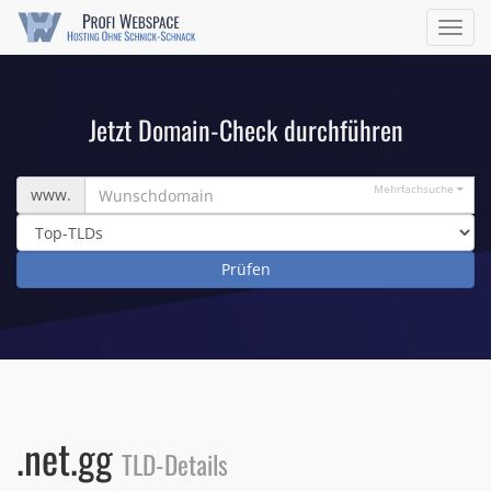
Navig
ein/a
Jetzt Domain-Check durchführen
Wunschdomain
Mehrfachsuche
www.
.net.gg
TLD-Details