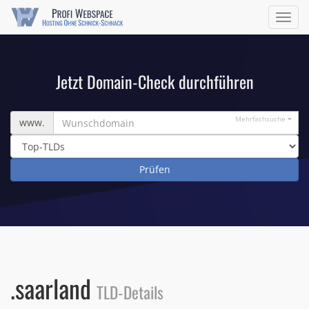
Navig
ein/a
Jetzt Domain-Check durchführen
Wunschdomain
Mehrfachsuche
www.
.saarland
TLD-Details