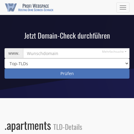
Navig
ein/a
Jetzt Domain-Check durchführen
Wunschdomain
Mehrfachsuche
www.
.apartments
TLD-Details