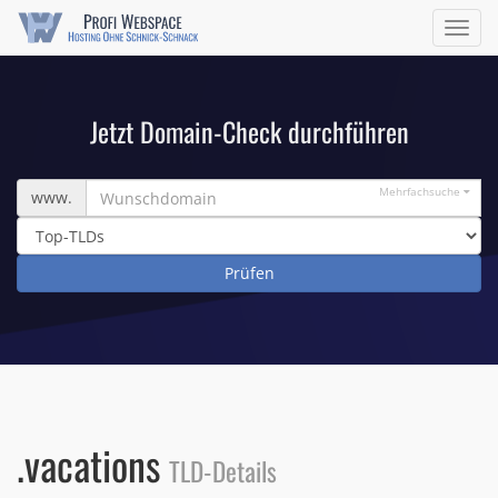
Navig
ein/a
Jetzt Domain-Check durchführen
Wunschdomain
Mehrfachsuche
www.
.vacations
TLD-Details