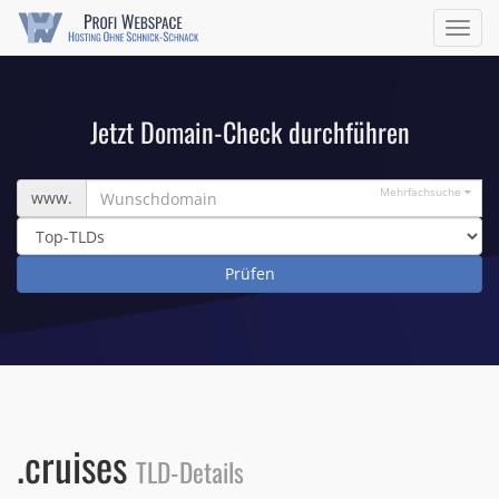
Navig
ein/a
Jetzt Domain-Check durchführen
Wunschdomain
Mehrfachsuche
www.
.cruises
TLD-Details