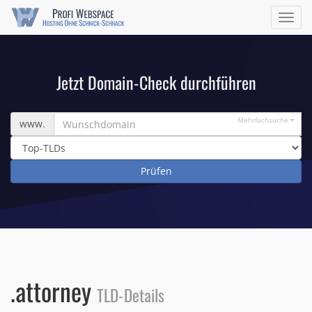
Navig
ein/a
Jetzt Domain-Check durchführen
Wunschdomain
Mehrfachsuche
www.
.attorney
TLD-Details