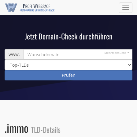
Navig
ein/a
Jetzt Domain-Check durchführen
Wunschdomain
Mehrfachsuche
www.
.immo
TLD-Details