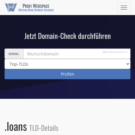
Navig
ein/a
Jetzt Domain-Check durchführen
Wunschdomain
Mehrfachsuche
www.
.loans
TLD-Details