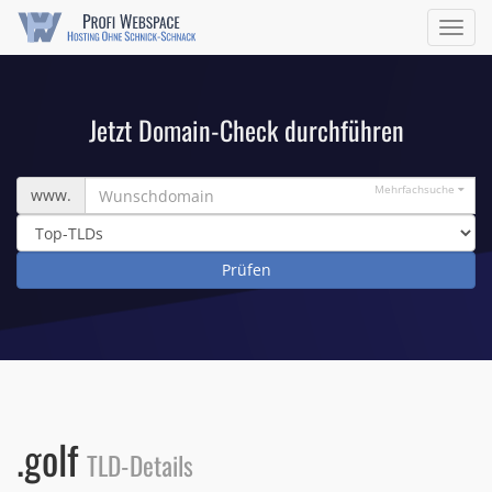
Navig
ein/a
Jetzt Domain-Check durchführen
Wunschdomain
Mehrfachsuche
www.
.golf
TLD-Details