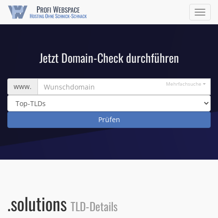
Navig
ein/a
Jetzt Domain-Check durchführen
Wunschdomain
Mehrfachsuche
www.
.solutions
TLD-Details