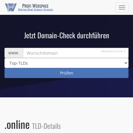
Navig
ein/a
Jetzt Domain-Check durchführen
Wunschdomain
Mehrfachsuche
www.
.online
TLD-Details