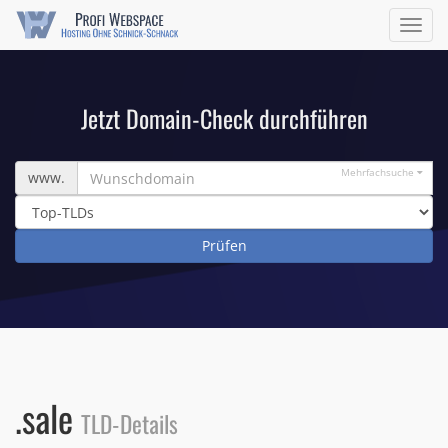
Navig
ein/a
Jetzt Domain-Check durchführen
Wunschdomain
Mehrfachsuche
www.
.sale
TLD-Details