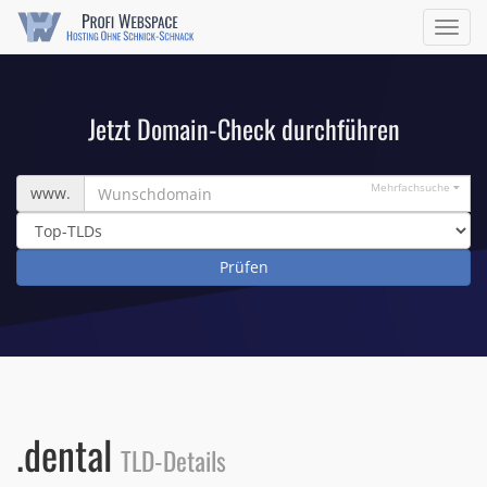
Navig
ein/a
Jetzt Domain-Check durchführen
Wunschdomain
Mehrfachsuche
www.
.dental
TLD-Details