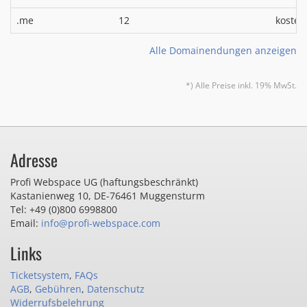
.me
12
kosten
Alle Domainendungen anzeigen
*) Alle Preise inkl. 19% MwSt.
Adresse
Profi Webspace UG (haftungsbeschränkt)
Kastanienweg 10
,
DE-76461 Muggensturm
Tel: +49 (0)800 6998800
Email:
info@profi-webspace.com
Links
Ticketsystem
,
FAQs
AGB
,
Gebühren
,
Datenschutz
Widerrufsbelehrung