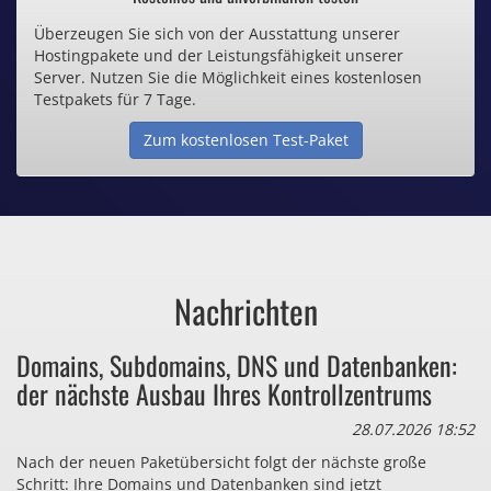
Überzeugen Sie sich von der Ausstattung unserer
Inklusive .de Domain
Hostingpakete und der Leistungsfähigkeit unserer
Server. Nutzen Sie die Möglichkeit eines kostenlosen
Webspace ab 1,25€ / Monat
Testpakets für 7 Tage.
Zum kostenlosen Test-Paket
Günstige SSL-Zertifikate
Comodo-Zertifikate ab 0,90€ / Monat
Nachrichten
Bezahlen Sie auch zu viel
Domains, Subdomains, DNS und Datenbanken:
für Dinge, die sie gar nicht brauchen?
der nächste Ausbau Ihres Kontrollzentrums
28.07.2026 18:52
Nach der neuen Paketübersicht folgt der nächste große
Schritt: Ihre Domains und Datenbanken sind jetzt