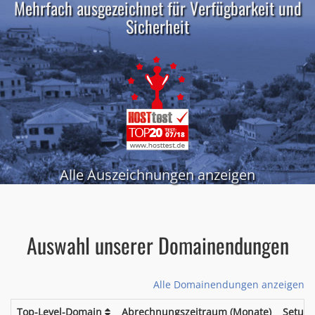
Mehrfach ausgezeichnet für Verfügbarkeit und
Sicherheit
Alle Auszeichnungen anzeigen
Auswahl unserer Domainendungen
Alle Domainendungen anzeigen
Top-Level-Domain
Abrechnungszeitraum (Monate)
Setup