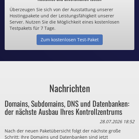
Überzeugen Sie sich von der Ausstattung unserer
Inklusive .de Domain
Hostingpakete und der Leistungsfähigkeit unserer
Server. Nutzen Sie die Möglichkeit eines kostenlosen
Webspace ab 1,25€ / Monat
Testpakets für 7 Tage.
Zum kostenlosen Test-Paket
Günstige SSL-Zertifikate
Comodo-Zertifikate ab 0,90€ / Monat
Nachrichten
Bezahlen Sie auch zu viel
Domains, Subdomains, DNS und Datenbanken:
für Dinge, die sie gar nicht brauchen?
der nächste Ausbau Ihres Kontrollzentrums
28.07.2026 18:52
Nach der neuen Paketübersicht folgt der nächste große
Schritt: Ihre Domains und Datenbanken sind jetzt