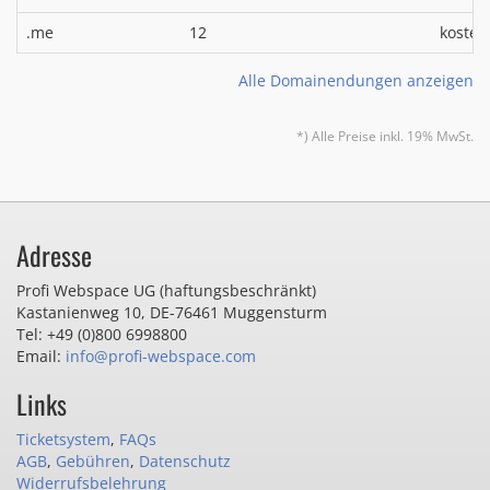
.me
12
kosten
Alle Domainendungen anzeigen
*) Alle Preise inkl. 19% MwSt.
Adresse
Profi Webspace UG (haftungsbeschränkt)
Kastanienweg 10
,
DE-76461 Muggensturm
Tel: +49 (0)800 6998800
Email:
info@profi-webspace.com
Links
Ticketsystem
,
FAQs
AGB
,
Gebühren
,
Datenschutz
Widerrufsbelehrung