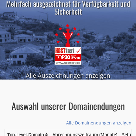
Mehrfach ausgezeichnet für Verfügbarkeit und
Sicherheit
Alle Auszeichnungen anzeigen
Auswahl unserer Domainendungen
Alle Domainendungen anzeigen
Top-Level-Domain
Abrechnungszeitraum (Monate)
Setup