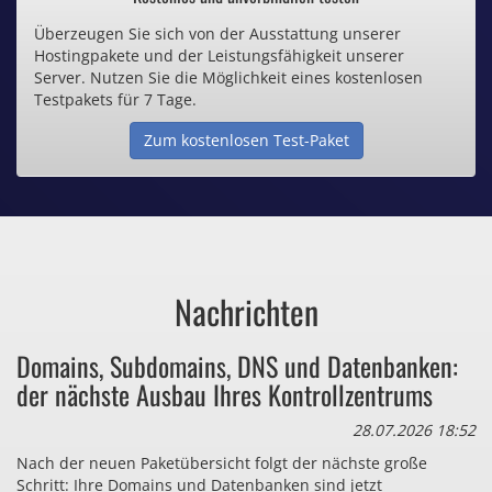
Überzeugen Sie sich von der Ausstattung unserer
Inklusive .de Domain
Hostingpakete und der Leistungsfähigkeit unserer
Server. Nutzen Sie die Möglichkeit eines kostenlosen
Webspace ab 1,25€ / Monat
Testpakets für 7 Tage.
Zum kostenlosen Test-Paket
Günstige SSL-Zertifikate
Comodo-Zertifikate ab 0,90€ / Monat
Nachrichten
Bezahlen Sie auch zu viel
Domains, Subdomains, DNS und Datenbanken:
für Dinge, die sie gar nicht brauchen?
der nächste Ausbau Ihres Kontrollzentrums
28.07.2026 18:52
Nach der neuen Paketübersicht folgt der nächste große
Schritt: Ihre Domains und Datenbanken sind jetzt