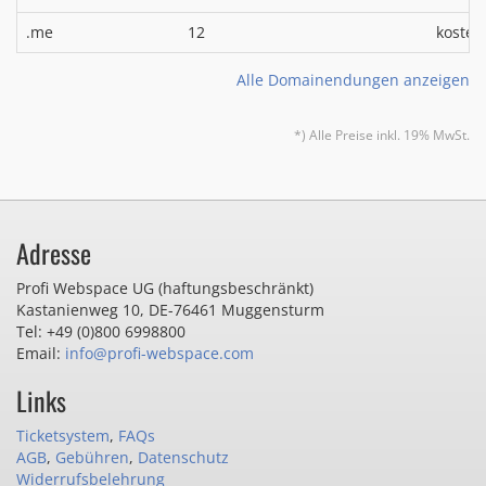
.me
12
kosten
Alle Domainendungen anzeigen
*) Alle Preise inkl. 19% MwSt.
Adresse
Profi Webspace UG (haftungsbeschränkt)
Kastanienweg 10
,
DE-76461 Muggensturm
Tel: +49 (0)800 6998800
Email:
info@profi-webspace.com
Links
Ticketsystem
,
FAQs
AGB
,
Gebühren
,
Datenschutz
Widerrufsbelehrung