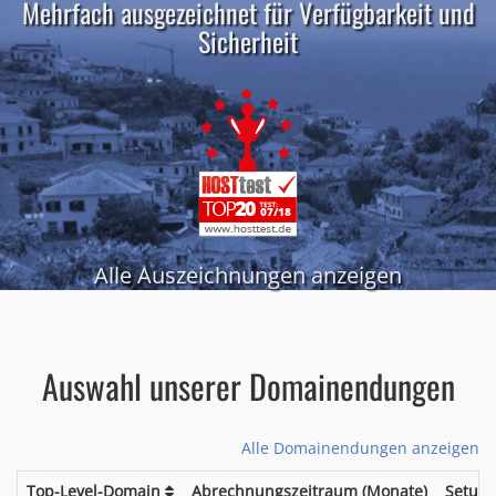
Mehrfach ausgezeichnet für Verfügbarkeit und
Sicherheit
Alle Auszeichnungen anzeigen
Auswahl unserer Domainendungen
Alle Domainendungen anzeigen
Top-Level-Domain
Abrechnungszeitraum (Monate)
Setup