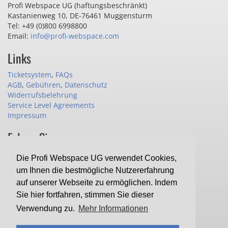
Profi Webspace UG (haftungsbeschränkt)
Kastanienweg 10
,
DE-76461 Muggensturm
Tel: +49 (0)800 6998800
Email:
info@profi-webspace.com
Links
Ticketsystem
,
FAQs
AGB
,
Gebühren
,
Datenschutz
Widerrufsbelehrung
Service Level Agreements
Impressum
Folgen Sie uns
Die Profi Webspace UG verwendet Cookies,
um Ihnen die bestmögliche Nutzererfahrung
der Profi Webspace UG, Ihrem Partner
auf unserer Webseite zu ermöglichen. Indem
für günstiges und professionelles Webhosting
Sie hier fortfahren, stimmen Sie dieser
Verwendung zu.
Mehr Informationen
© 2014-2026 Profi Webspace UG (haftungsbeschränkt)