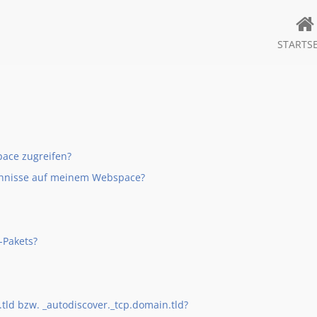
STARTSE
pace zugreifen?
chnisse auf meinem Webspace?
-Pakets?
ld bzw. _autodiscover._tcp.domain.tld?