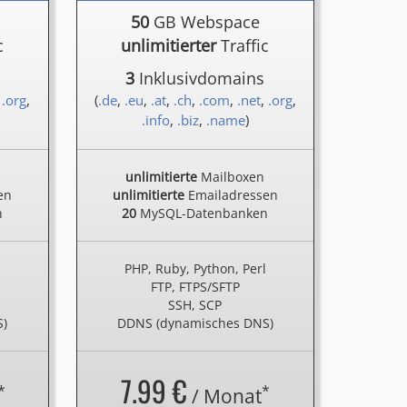
50
GB Webspace
c
unlimitierter
Traffic
3
Inklusivdomains
,
.org
,
(
.de
,
.eu
,
.at
,
.ch
,
.com
,
.net
,
.org
,
.info
,
.biz
,
.name
)
unlimitierte
Mailboxen
en
unlimitierte
Emailadressen
n
20
MySQL-Datenbanken
l
PHP, Ruby, Python, Perl
FTP, FTPS/SFTP
SSH, SCP
S)
DDNS (dynamisches DNS)
7.99 €
*
*
/ Monat