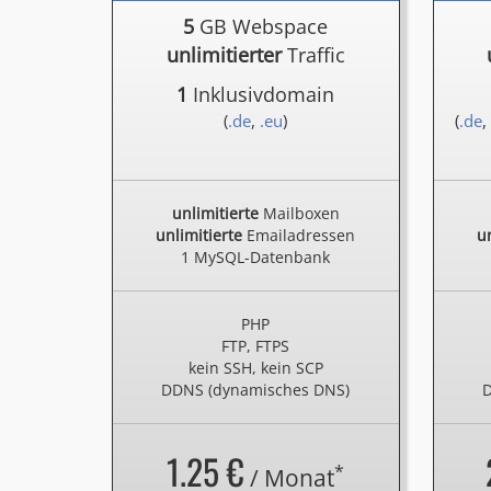
5
GB Webspace
unlimitierter
Traffic
1
Inklusivdomain
(
.de
,
.eu
)
(
.de
,
unlimitierte
Mailboxen
unlimitierte
Emailadressen
un
1 MySQL-Datenbank
PHP
FTP, FTPS
kein SSH, kein SCP
DDNS (dynamisches DNS)
D
1.25 €
*
/ Monat