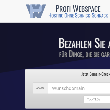
Günstige SSL-
Comodo-Zertifikate 
Bezahlen Sie 
für Dinge, die sie ga
1
Profi We
2
Jetzt Domain-Check
3
4
Hosting ohne Sc
5
Wunschdomain
www.
Domains für 