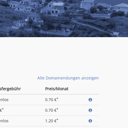
Alle Domainendungen anzeigen
sfergebühr
Preis/Monat
*
enlos
0.70 €
*
*
 €
0.70 €
*
enlos
1.20 €