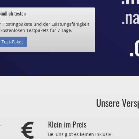
ab 0,70€ / Monat
indlich testen
r Hostingpakete und der Leistungsfähigkeit
de Domain
 kostenlosen Testpakets für 7 Tage.
 Test-Paket
25€ / Monat
Zertifikate
ab 0,90€ / Monat
Unsere Vers
auch zu viel
s
Klein im Preis
r nicht brauchen?
Bei uns gibt es keinen Inklusiv-