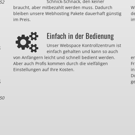
Schnick-Schnack, den keiner
52
braucht, aber mitbezahlt werden muss. Dadurch
We
bleiben unsere Webhosting Pakete dauerhaft günstig
d
im Preis.
im
Einfach in der Bedienung
Unser Webspace Kontrollzentrum ist
g
einfach gehalten und kann so auch
von Anfängern leicht und schnell bedient werden.
er
Aber auch Profis kommen durch die vielfäligen
F
Einstellungen auf Ihre Kosten.
in
D
s
ge
50