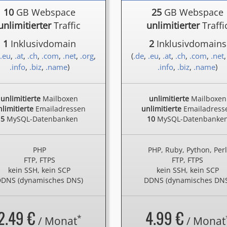
10
GB Webspace
25
GB Webspace
unlimitierter
Traffic
unlimitierter
Traffi
1
Inklusivdomain
2
Inklusivdomains
.eu
,
.at
,
.ch
,
.com
,
.net
,
.org
,
(
.de
,
.eu
,
.at
,
.ch
,
.com
,
.net
.info
,
.biz
,
.name
)
.info
,
.biz
,
.name
)
unlimitierte
Mailboxen
unlimitierte
Mailboxen
limitierte
Emailadressen
unlimitierte
Emailadress
5
MySQL-Datenbanken
10
MySQL-Datenbanke
PHP
PHP, Ruby, Python, Per
FTP, FTPS
FTP, FTPS
kein SSH, kein SCP
kein SSH, kein SCP
DNS (dynamisches DNS)
DDNS (dynamisches DN
2.49 €
4.99 €
*
/ Monat
/ Monat