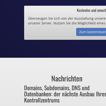
.de und .eu schon 
Kostenlos und unverb
Überzeugen Sie sich von der Ausstattung unsere
Inklusive .
unserer Server. Nutzen Sie die Möglichkeit eines
Zum kostenlosen
Webspace ab 1,
Günstige SSL-
Comodo-Zertifikate 
Nachrichten
Bezahlen Sie 
Domains, Subdomains, DNS und
Datenbanken: der nächste Ausbau Ihre
für Dinge, die sie ga
Kontrollzentrums